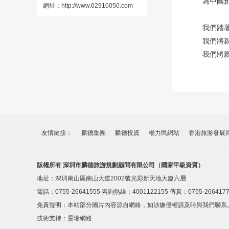
為中國
網址
：
http://www.02910050.com
我們踏
我們將
我們將
友情鏈接：
麟德集團
麟德投資
楊力民網站
香港旅游發展
版權所有 深圳市麟德旅游規劃顧問有限公司（國家甲級資質）
地址：深圳南山區南山大道2002號光彩新天地大廈六層
電話：0755-26641555 咨詢熱線：4001122155 傳真：0755-266417
免責聲明：本站部分圖片內容源自網絡，如涉嫌侵權請及時與我們聯系
技術支持：
靈瑞網絡