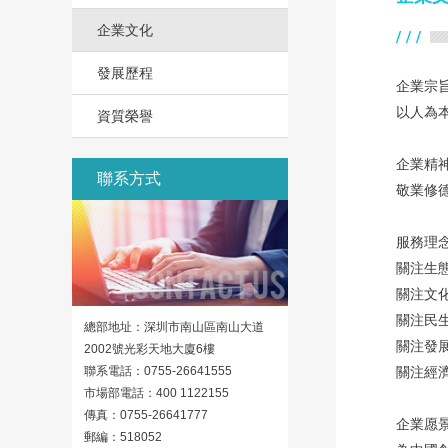
企業文化
發展歷程
企業宗
以人為
資質榮譽
企業精
聯系方式
敬業修
服務理
關注生
關注文
關注民
總部地址：深圳市南山區南山大道
關注發
2002號光彩天地大廈6樓
聯系電話
：
0755-26641555
關注經
市場部電話
：
400 1122155
傳真
：
0755-26641777
企業愿
郵編
：
518052