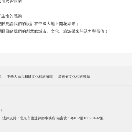
創造更多快樂
著生命的感動，
親眼見證我們的設計在中國大地上開花結果；
親眼目睹我們的創意給城市、文化、旅游帶來的活力與價值！
局
中華人民共和國文化和旅游部
廣東省文化和旅游廳
77
。法律支持：北京市億達律師事務所 備案號：
粵ICP備10098492號