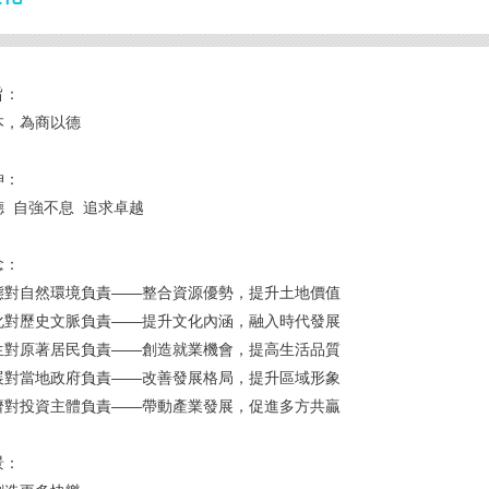
旨：
本，為商以德
神：
德 自強不息 追求卓越
念：
態對自然環境負責——整合資源優勢，提升土地價值
化對歷史文脈負責——提升文化內涵，融入時代發展
生對原著居民負責——創造就業機會，提高生活品質
展對當地政府負責——改善發展格局，提升區域形象
濟對投資主體負責——帶動產業發展，促進多方共贏
景：