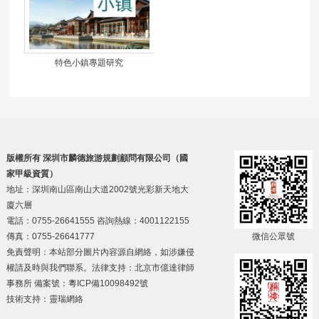
特色小鎮專題研究
版權所有 深圳市麟德旅游規劃顧問有限公司（國
家甲級資質）
地址：深圳南山區南山大道2002號光彩新天地大
廈六層
電話：0755-26641555 咨詢熱線：4001122155
傳真：0755-26641777
微信公眾號
免責聲明：本站部分圖片內容源自網絡，如涉嫌侵
權請及時與我們聯系。法律支持：北京市億達律師
事務所 備案號：
粵ICP備10098492號
技術支持：
靈瑞網絡