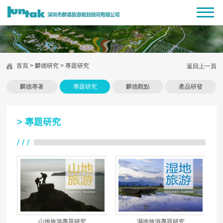
首頁
>
麟德研究
>
專題研究
返回上一頁
麟德專著
專題研究
麟德觀點
產品研發
>
專題研究
山地旅游專題研究
濕地旅游專題研究