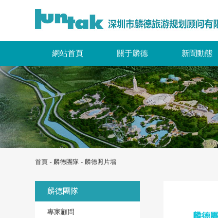
網站首頁
關于麟德
新聞動態
首頁
-
麟德團隊
- 麟德照片墻
麟德團隊
專家顧問
麟德團