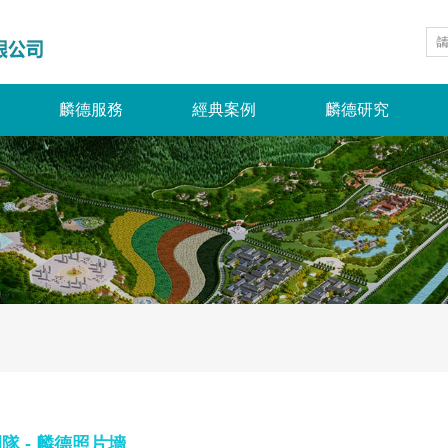
麟德服務
經典案例
麟德研究
隊 - 麟德照片墻