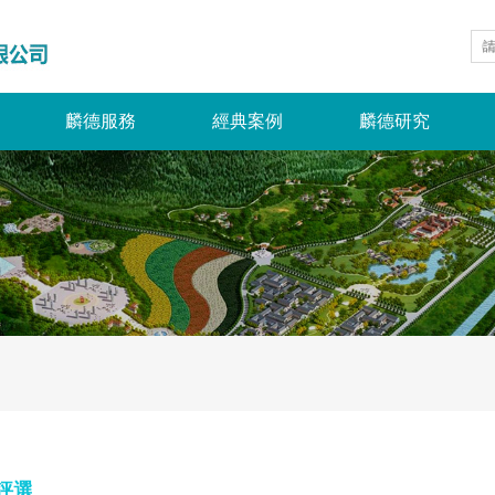
麟德服務
經典案例
麟德研究
A評選