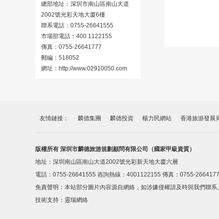
總部地址：深圳市南山區南山大道
2002號光彩天地大廈6樓
聯系電話
：
0755-26641555
市場部電話
：
400 1122155
傳真
：
0755-26641777
郵編
：
518052
網址
：
http://www.02910050.com
友情鏈接：
麟德集團
麟德投資
楊力民網站
香港旅游發展
版權所有 深圳市麟德旅游規劃顧問有限公司（國家甲級資質）
地址：深圳南山區南山大道2002號光彩新天地大廈六層
電話：0755-26641555 咨詢熱線：4001122155 傳真：0755-266417
免責聲明：本站部分圖片內容源自網絡，如涉嫌侵權請及時與我們聯系
技術支持：
靈瑞網絡