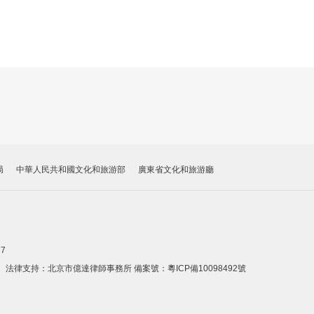
局
中華人民共和國文化和旅游部
廣東省文化和旅游廳
77
。法律支持：北京市億達律師事務所 備案號：
粵ICP備10098492號