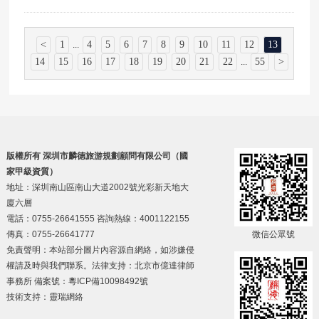
<
1
4
5
6
7
8
9
10
11
12
13
...
14
15
16
17
18
19
20
21
22
55
>
...
版權所有 深圳市麟德旅游規劃顧問有限公司（國
家甲級資質）
地址：深圳南山區南山大道2002號光彩新天地大
廈六層
電話：0755-26641555 咨詢熱線：4001122155
傳真：0755-26641777
微信公眾號
免責聲明：本站部分圖片內容源自網絡，如涉嫌侵
權請及時與我們聯系。法律支持：北京市億達律師
事務所 備案號：
粵ICP備10098492號
技術支持：
靈瑞網絡