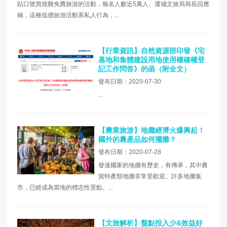
貼口號買燒雞免費旅游的活動，報名人數近5萬人。運城文旅局局長回應
稱，這種低價旅游活動系私人行為，...
【行業資訊】自然資源部印發《宅
基地和集體建設用地使用權確權登
記工作問答》的函（附全文）
發布日期：2020-07-30
...
【農業旅游】地攤經濟火爆興起！
國外的農產品如何擺攤？
發布日期：2020-07-28
發達國家的地攤有歷史，有傳承，其中農
貨特產類地攤非常受歡迎。許多地攤集
市，已經成為當地的標志性景點。...
【文旅解析】盤點投入少&效益好