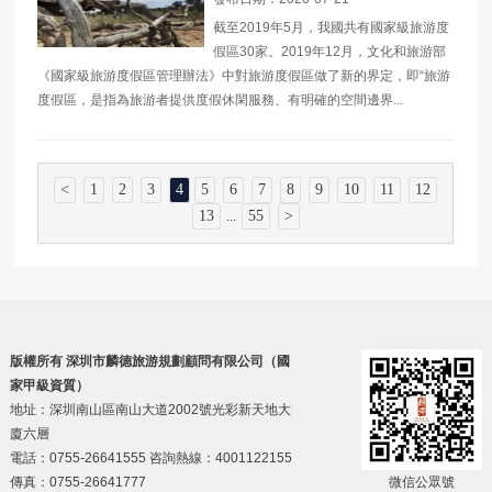
截至2019年5月，我國共有國家級旅游度
假區30家。2019年12月，文化和旅游部
《國家級旅游度假區管理辦法》中對旅游度假區做了新的界定，即“旅游
度假區，是指為旅游者提供度假休閑服務、有明確的空間邊界...
<
1
2
3
4
5
6
7
8
9
10
11
12
13
55
>
...
版權所有 深圳市麟德旅游規劃顧問有限公司（國
家甲級資質）
地址：深圳南山區南山大道2002號光彩新天地大
廈六層
電話：0755-26641555 咨詢熱線：4001122155
傳真：0755-26641777
微信公眾號