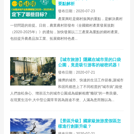
要點解析
發布日期：2020-07-23
產業興旺是鄉村振興的重點，是解決農村
一切問題的前提。日前，農業農村部發布《全國鄉村產業發展規劃
（2020-2025年）》的通知，加快發展以二三產業為重點的鄉村產業。
包括提升農產品加工業、拓展鄉村特色產...
【城市旅游】隱藏在城市里的口袋
公園，竟是吸引游客的秘密武器！
發布日期：2020-07-21
擁擠的城市、快速的生活工作節奏,讓城市
和居民都患上了不同程度的"城市病",能使
人們放松身心、增添活力的城市公園成為緩解相應"癥狀"的一劑良藥。
在現實生活中,大中型公園常常因為路途不便、人滿為患而難以為...
【景區升級】國家級旅游度假區怎
樣進行創新升級？
發布日期：2020-07-21