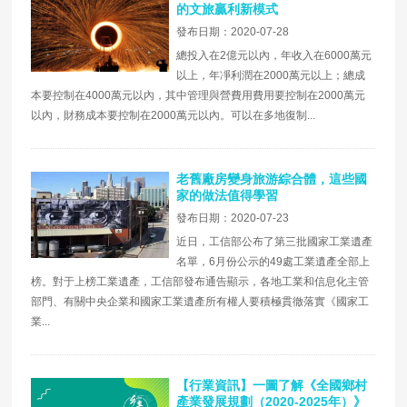
的文旅贏利新模式
發布日期：2020-07-28
總投入在2億元以內，年收入在6000萬元
以上，年凈利潤在2000萬元以上；總成
本要控制在4000萬元以內，其中管理與營費用費用要控制在2000萬元
以內，財務成本要控制在2000萬元以內。可以在多地復制...
老舊廠房變身旅游綜合體，這些國
家的做法值得學習
發布日期：2020-07-23
近日，工信部公布了第三批國家工業遺產
名單，6月份公示的49處工業遺產全部上
榜。對于上榜工業遺產，工信部發布通告顯示，各地工業和信息化主管
部門、有關中央企業和國家工業遺產所有權人要積極貫徹落實《國家工
業...
【行業資訊】一圖了解《全國鄉村
產業發展規劃（2020-2025年）》