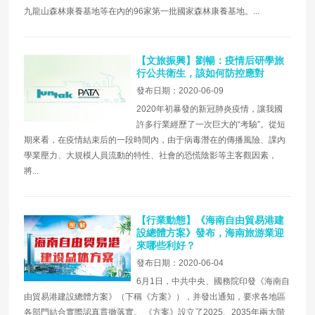
九龍山森林康養基地等在內的96家第一批國家森林康養基地。...
【文旅振興】劉暢：疫情后研學旅
行公共衛生，該如何防控應對
發布日期：2020-06-09
2020年初暴發的新冠肺炎疫情，讓我國
許多行業經歷了一次巨大的“考驗”。從短
期來看，在疫情結束后的一段時間內，由于病毒潛在的傳播風險、課內
學業壓力、大規模人員流動的特性、社會的恐慌陰影等主客觀因素，
將...
【行業動態】《海南自由貿易港建
設總體方案》發布，海南旅游業迎
來哪些利好？
發布日期：2020-06-04
6月1日，中共中央、國務院印發《海南自
由貿易港建設總體方案》（下稱《方案》），并發出通知，要求各地區
各部門結合實際認真貫徹落實。 《方案》設立了2025、2035年兩大階