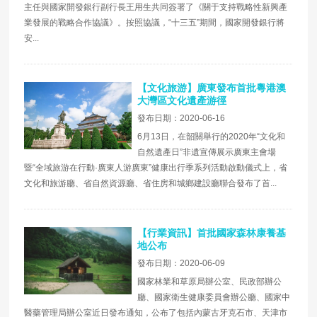
主任與國家開發銀行副行長王用生共同簽署了《關于支持戰略性新興產
業發展的戰略合作協議》。按照協議，“十三五”期間，國家開發銀行將
安...
【文化旅游】廣東發布首批粵港澳
大灣區文化遺產游徑
發布日期：2020-06-16
6月13日，在韶關舉行的2020年“文化和
自然遺產日”非遺宣傳展示廣東主會場
暨“全域旅游在行動·廣東人游廣東”健康出行季系列活動啟動儀式上，省
文化和旅游廳、省自然資源廳、省住房和城鄉建設廳聯合發布了首...
【行業資訊】首批國家森林康養基
地公布
發布日期：2020-06-09
國家林業和草原局辦公室、民政部辦公
廳、國家衛生健康委員會辦公廳、國家中
醫藥管理局辦公室近日發布通知，公布了包括內蒙古牙克石市、天津市