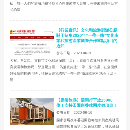
樣，對于人們的旅游消費預期和心理帶來重大影響，并帶來旅游生活方
式的深...
【行業資訊】文化和旅游部辦公廳
關于征集2020年“一帶一路”文化產
業和旅游產業國際合作重點項目的
通知
發布日期：2020-06-30
各省、自治區、直轄市文化和旅游廳（局），新疆生產建設兵團文化體
育廣電和旅游局，部直屬企業： 為落實共建“一帶一路”倡議，在全面做
好疫情防控的同時，積極促進我國與“一帶一路”沿線國家和地區（以下
簡...
【康養旅游】國開行下放15000
億！支持田園康養休閑度假項目！
發布日期：2020-06-16
國家發展改革委召開戰略性新興產業發展
部際聯席會議第五次會議期間，林念修副