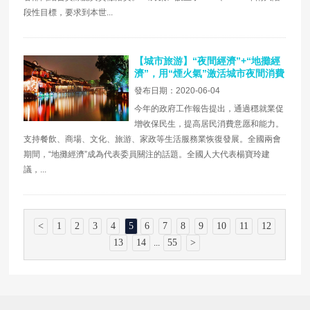
段性目標，要求到本世...
【城市旅游】“夜間經濟”+“地攤經
濟”，用“煙火氣”激活城市夜間消費
發布日期：2020-06-04
今年的政府工作報告提出，通過穩就業促
增收保民生，提高居民消費意愿和能力。
支持餐飲、商場、文化、旅游、家政等生活服務業恢復發展。全國兩會
期間，“地攤經濟”成為代表委員關注的話題。全國人大代表楊寶玲建
議，...
<
1
2
3
4
5
6
7
8
9
10
11
12
13
14
55
>
...