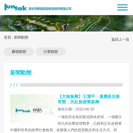
首頁
-
新聞動態
返回上一頁
麟德動態
行業動態
新聞動態
【文旅振興】王潔平：適應疫后新
常態，共赴旅游業振興
發布日期：2020-06-30
一場前所未有的新冠肺炎疫情，一場曠日
持久的抗擊疫情戰爭，已經和正在改變著
中國和世界的經濟社會格局，改變著人們的思想觀念和生活方式。同